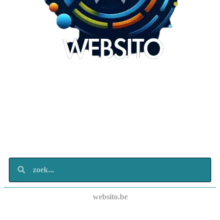
Websito
SEO Webdesign
Design
Marketing
Over ons
Contact
websito.be