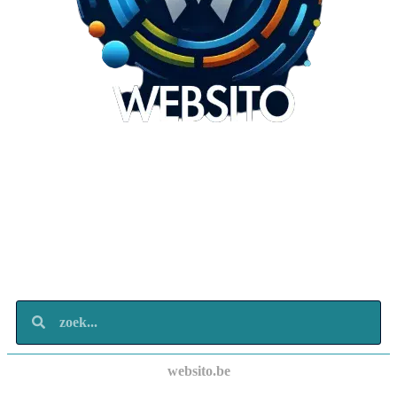
Websito
SEO Webdesign
Design
Marketing
Over ons
Contact
websito.be