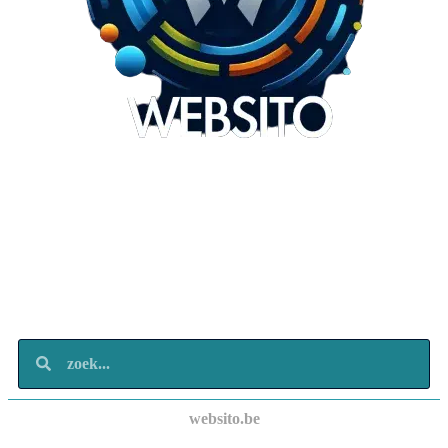
Websito
SEO Webdesign
Design
Marketing
Over ons
Contact
websito.be