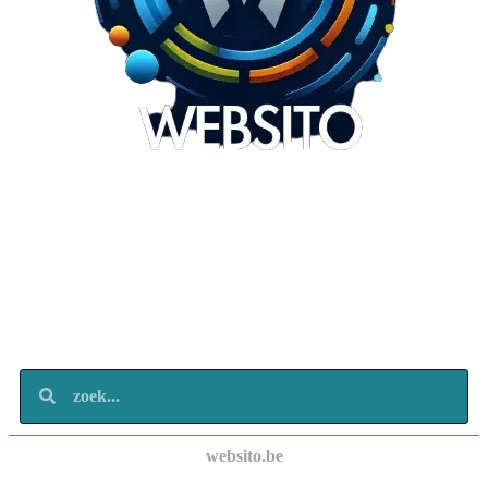
Websito
SEO Webdesign
Design
Marketing
Over ons
Contact
websito.be