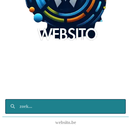
Websito
SEO Webdesign
Design
Marketing
Over ons
Contact
websito.be