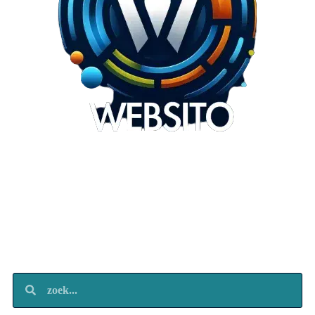
Websito
SEO Webdesign
Design
Marketing
Over ons
Contact