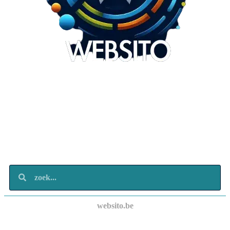
Websito
SEO Webdesign
Design
Marketing
Over ons
Contact
websito.be