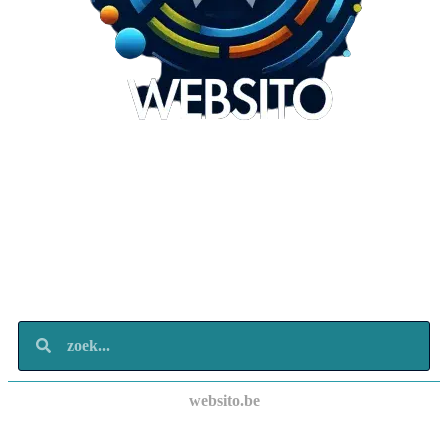
Websito
SEO Webdesign
Design
Marketing
Over ons
Contact
websito.be