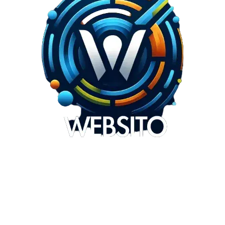
Websito
SEO Webdesign
Design
Marketing
Over ons
Contact