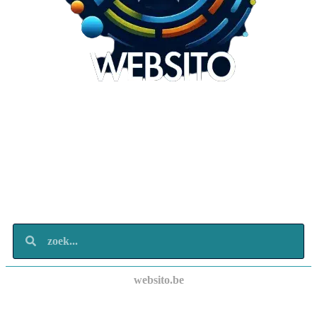
Websito
SEO Webdesign
Design
Marketing
Over ons
Contact
websito.be