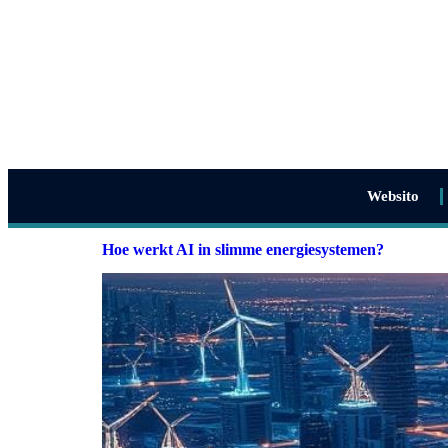
Websito
Hoe werkt AI in slimme energiesystemen?