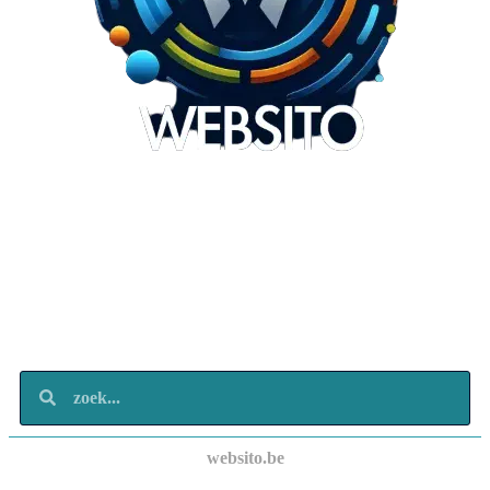
Websito
SEO Webdesign
Design
Marketing
Over ons
Contact
websito.be