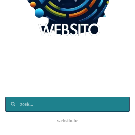
Websito
SEO Webdesign
Design
Marketing
Over ons
Contact
websito.be