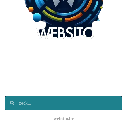
Websito
SEO Webdesign
Design
Marketing
Over ons
Contact
websito.be