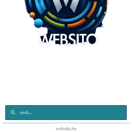
Websito
SEO Webdesign
Design
Marketing
Over ons
Contact
websito.be