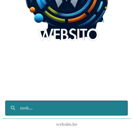
Websito
SEO Webdesign
Design
Marketing
Over ons
Contact
websito.be