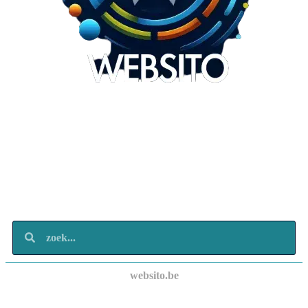
Websito
SEO Webdesign
Design
Marketing
Over ons
Contact
websito.be