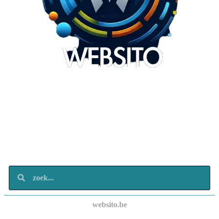
Websito
SEO Webdesign
Design
Marketing
Over ons
Contact
websito.be