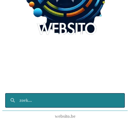
Websito
SEO Webdesign
Design
Marketing
Over ons
Contact
websito.be