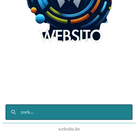
Websito
SEO Webdesign
Design
Marketing
Over ons
Contact
websito.be