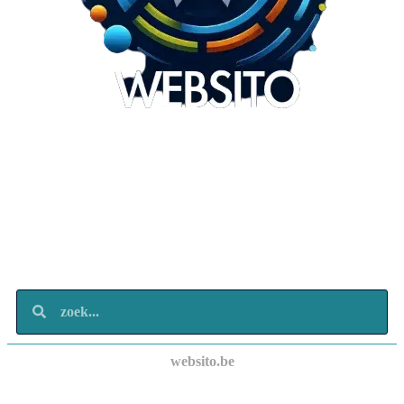
Websito
SEO Webdesign
Design
Marketing
Over ons
Contact
websito.be