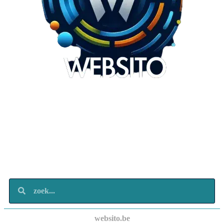
Websito
SEO Webdesign
Design
Marketing
Over ons
Contact
websito.be