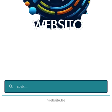
Websito
SEO Webdesign
Design
Marketing
Over ons
Contact
websito.be