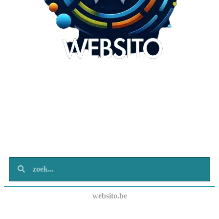
Websito
SEO Webdesign
Design
Marketing
Over ons
Contact
websito.be