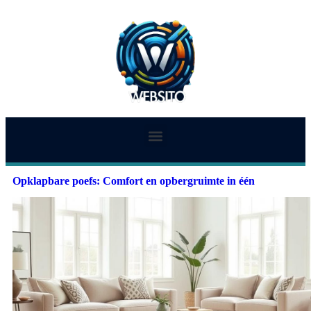
Opklapbare poefs: Comfort en opbergruimte in één