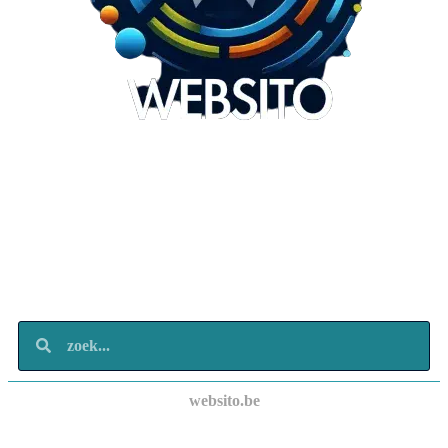
Websito
SEO Webdesign
Design
Marketing
Over ons
Contact
websito.be