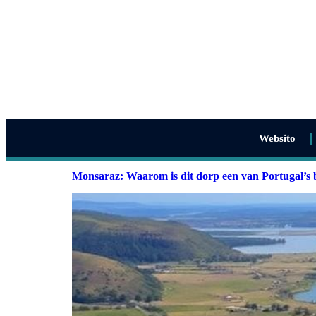
Websito
Monsaraz: Waarom is dit dorp een van Portugal’s