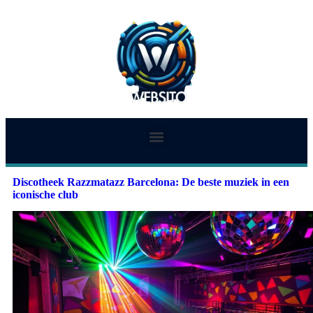
Discotheek Razzmatazz Barcelona: De beste muziek in een
iconische club