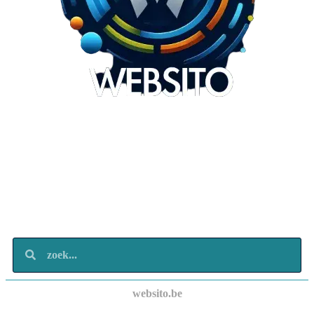
Websito
SEO Webdesign
Design
Marketing
Over ons
Contact
websito.be