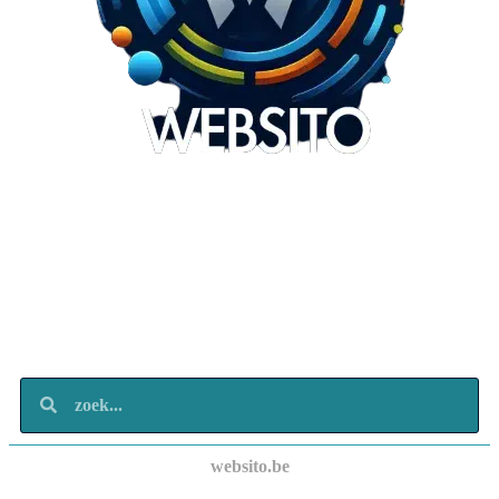
Websito
SEO Webdesign
Design
Marketing
Over ons
Contact
websito.be