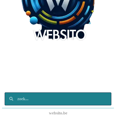
Websito
SEO Webdesign
Design
Marketing
Over ons
Contact
websito.be