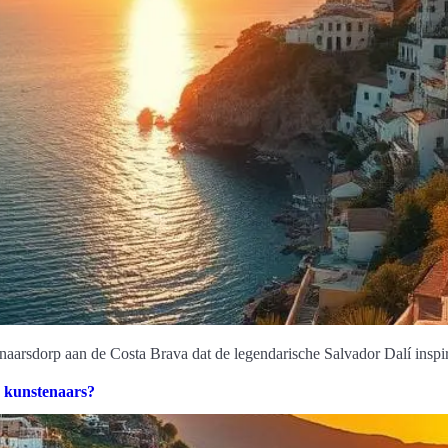
aarsdorp aan de Costa Brava dat de legendarische Salvador Dalí inspi
 kunstenaars?