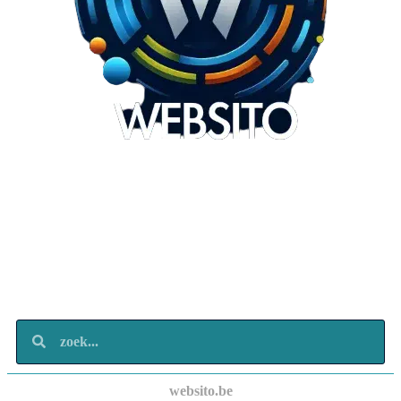
Websito
SEO Webdesign
Design
Marketing
Over ons
Contact
websito.be