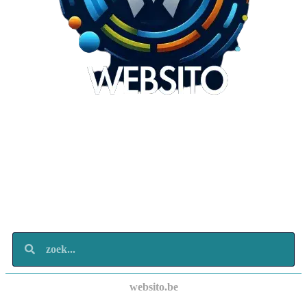
Websito
SEO Webdesign
Design
Marketing
Over ons
Contact
websito.be