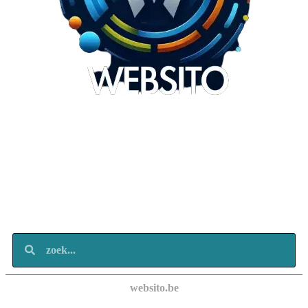
Websito
SEO Webdesign
Design
Marketing
Over ons
Contact
websito.be