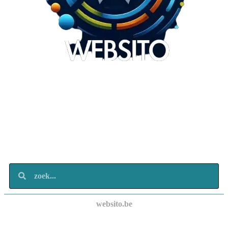
Websito
SEO Webdesign
Design
Marketing
Over ons
Contact
websito.be