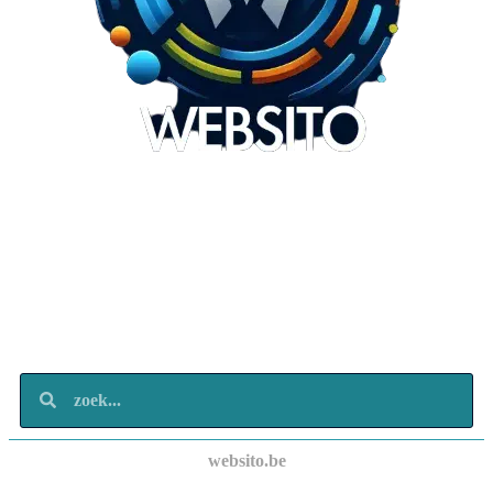
Websito
SEO Webdesign
Design
Marketing
Over ons
Contact
websito.be