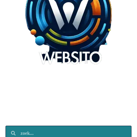
Websito
SEO Webdesign
Design
Marketing
Over ons
Contact