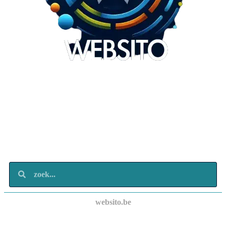
Websito
SEO Webdesign
Design
Marketing
Over ons
Contact
websito.be