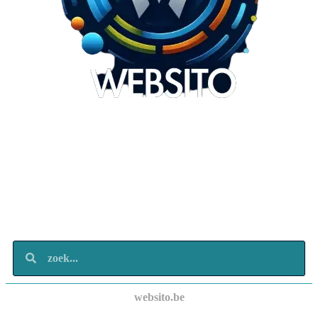
Websito
SEO Webdesign
Design
Marketing
Over ons
Contact
websito.be