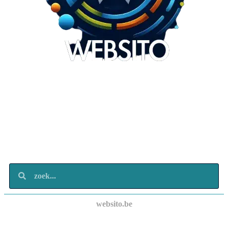
Websito
SEO Webdesign
Design
Marketing
Over ons
Contact
websito.be