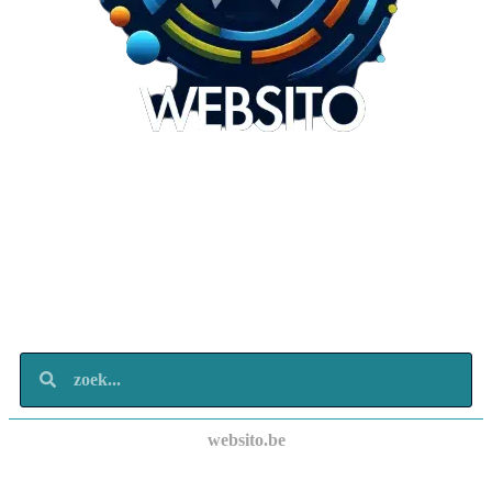
Websito
SEO Webdesign
Design
Marketing
Over ons
Contact
websito.be