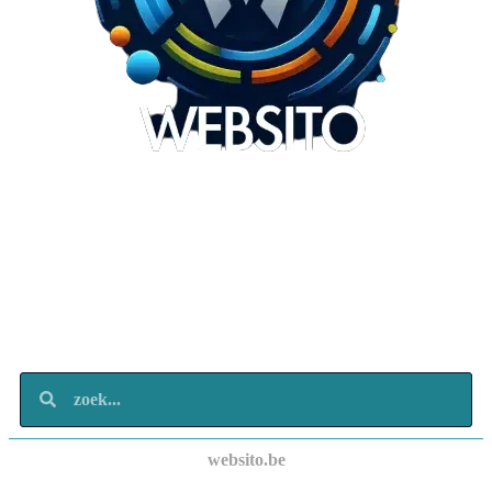
Websito
SEO Webdesign
Design
Marketing
Over ons
Contact
websito.be