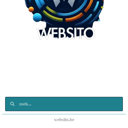
Websito
SEO Webdesign
Design
Marketing
Over ons
Contact
websito.be