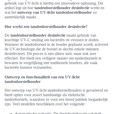
gebruik van UV-licht is hierbij een innovatieve oplossing. Dit
artikel legt uit hoe
tandenborstelhouder desinfectie
werkt en
wat het
ontwerp van UV-licht tandenborstelhouder
zo
aantrekkelijk maakt.
Hoe werkt een tandenborstelhouder desinfectie?
De
tandenborstelhouder desinfectie
maakt gebruik van
krachtige UV-C straling om bacteriën en virussen te doden.
Wanneer de tandenborstel in de houder geplaatst wordt, activeert
de UV-technologie die de borstel in slechts enkele minuten
desinfecteert. Dit proces is niet alleen snel, maar ook zeer
effectief. Het biedt een veiligere manier om tandenborstels te
bewaren in vergelijking met traditionele houders, die vaak
bacteriën kunnen verzamelen.
Ontwerp en functionaliteit van een UV-licht
tandenborstelhouder
Het ontwerp van UV-licht tandenborstelhouders is gevarieerd en
biedt opties voor zowel handmatige als elektrische
tandenborstels, waardoor ze voor een breed publiek toegankelijk
zijn. Veel modellen beschikken over het volgende:
Automatische activatie:
De desinfectiefunctie schakelt