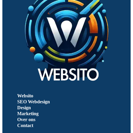
Websito
SEO Webdesign
Design
Marketing
Over ons
Contact