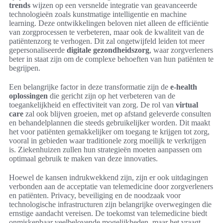
trends
wijzen op een versnelde integratie van geavanceerde
technologieën zoals kunstmatige intelligentie en machine
learning. Deze ontwikkelingen beloven niet alleen de efficiëntie
van zorgprocessen te verbeteren, maar ook de kwaliteit van de
patiëntenzorg te verhogen. Dit zal ongetwijfeld leiden tot meer
gepersonaliseerde
digitale gezondheidszorg
, waar zorgverleners
beter in staat zijn om de complexe behoeften van hun patiënten te
begrijpen.
Een belangrijke factor in deze transformatie zijn de
e-health
oplossingen
die gericht zijn op het verbeteren van de
toegankelijkheid en effectiviteit van zorg. De rol van
virtual
care
zal ook blijven groeien, met op afstand geleverde consulten
en behandelplannen die steeds gebruikelijker worden. Dit maakt
het voor patiënten gemakkelijker om toegang te krijgen tot zorg,
vooral in gebieden waar traditionele zorg moeilijk te verkrijgen
is. Ziekenhuizen zullen hun strategieën moeten aanpassen om
optimaal gebruik te maken van deze innovaties.
Hoewel de kansen indrukwekkend zijn, zijn er ook uitdagingen
verbonden aan de acceptatie van telemedicine door zorgverleners
en patiënten. Privacy, beveiliging en de noodzaak voor
technologische infrastructuren zijn belangrijke overwegingen die
ernstige aandacht vereisen. De toekomst van telemedicine biedt
onmiskenbaar veelbelovende mogelijkheden, maar het vraagt