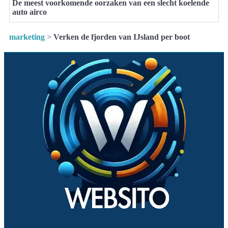
De meest voorkomende oorzaken van een slecht koelende
auto airco
marketing
>
Verken de fjorden van IJsland per boot