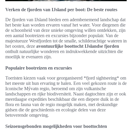
Verken de fjorden van IJsland per boot: De beste routes
De fjorden van IJsland bieden een adembenemend landschap dat
het beste kan worden ervaren vanaf het water. Voor diegenen die
de schoonheid van deze unieke omgeving willen ontdekken, zijn
een aantal bootreizen en excursies bijzonder populair. Van de
majestueuze Westfjorden tot de smalle, schilderachtige wateren in
het oosten, deze
avontuurlijke boottocht IJslandse fjorden
onthult natuurlijke wonderen en indrukwekkende uitzichten die
moeilijk te evenaren zijn.
Populaire bootreizen en excursies
Toeristen kiezen vaak voor georganiseerd *fjord sightseeing* om
het meeste uit hun ervaring te halen. Een veel gekozen route is de
Iconische Mývatn regio, beroemd om zijn vulkanische
landschappen en rijke biodiversiteit. Naast dagtochten zijn er ook
meerdaagse expedities beschikbaar die een diepere duik in de
flora en fauna van de regio mogelijk maken, met deskundige
gidsen die de geschiedenis en ecologie delen van deze
betoverende omgeving.
Seizoensgebonden mogelijkheden voor boottochten