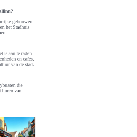
allinn?
eurrijke gebouwen
 en het Stadhuis
pen.
t is aan te raden
genheden en cafés,
ltuur van de stad.
eybussen die
t huren van