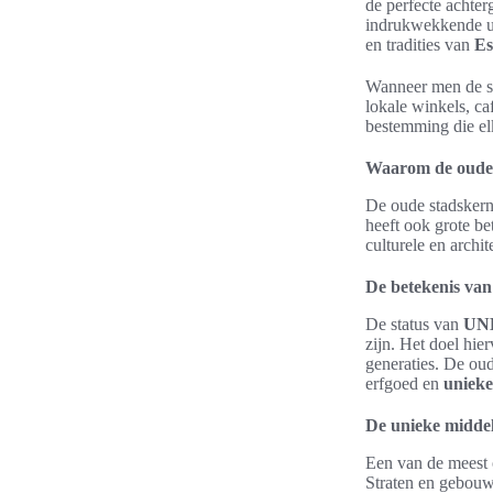
de perfecte achter
indrukwekkende uit
en tradities van
Es
Wanneer men de st
lokale winkels, ca
bestemming die elk
Waarom de oude 
De oude stadskern 
heeft ook grote be
culturele en archi
De betekenis v
De status van
UNE
zijn. Het doel hie
generaties. De ou
erfgoed en
unieke
De unieke midde
Een van de meest 
Straten en gebouwe