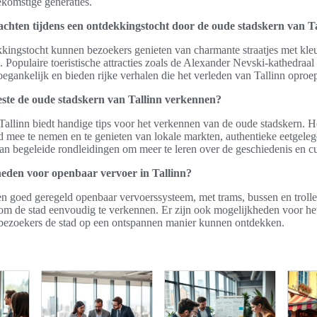
komstige generaties.
chten tijdens een ontdekkingstocht door de oude stadskern van T
kkingstocht kunnen bezoekers genieten van charmante straatjes met kl
s. Populaire toeristische attracties zoals de Alexander Nevski-kathedraal
oegankelijk en bieden rijke verhalen die het verleden van Tallinn oproe
este de oude stadskern van Tallinn verkennen?
Tallinn biedt handige tips voor het verkennen van de oude stadskern. He
d mee te nemen en te genieten van lokale markten, authentieke eetgele
an begeleide rondleidingen om meer te leren over de geschiedenis en cu
heden voor openbaar vervoer in Tallinn?
een goed geregeld openbaar vervoerssysteem, met trams, bussen en troll
om de stad eenvoudig te verkennen. Er zijn ook mogelijkheden voor he
 bezoekers de stad op een ontspannen manier kunnen ontdekken.