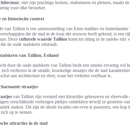
chitectuur
, met zijn prachtige kerken, stadsmuren en pleinen, maakt de
aring voor elke bezoeker.
 en historische context
e van Tallinn is een samensmelting van Estse tradities en buitenlandse
eerschappijen die de stad in de loop der eeuwen heeft gekend, is een rij
taan. Deze
culturele waarde Tallinn
komt tot uiting in de unieke mix v
die de oude stadskern uitstraalt.
tadskern van Tallinn, Estland
ht door de oude stadskern van Tallinn biedt een unieke ervaring vol h
ich verliezen in de smalle, kronkelige straatjes die de stad karakterise
schat aan architectuur en sfeer, waar het verleden voelbaar is.
charmante straatjes
aatjes
van Tallinn zijn versierd met kleurrijke gebouwen en sfeervolle 
zigers verschillende verborgen plekjes ontdekken terwijl ze genieten van 
d uniek maken. Dit zijn de ideale locaties om even te pauzeren, een kop k
 zich op te nemen.
sche attracties in de stad