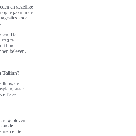
eden en gezellige
 op te gaan in de
suggesties voor
.
ebben. Het
 stad te
uit hun
unnen beleven.
n Tallinn?
adhuis, de
splein, waar
eze Estse
aard gebleven
 aan de
ermen en te