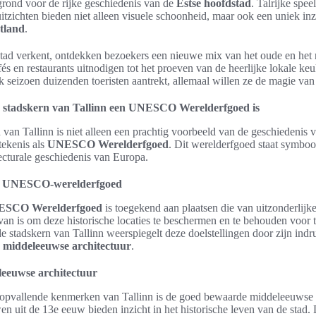
grond voor de rijke geschiedenis van de
Estse hoofdstad
. Talrijke speel
zichten bieden niet alleen visuele schoonheid, maar ook een uniek inzi
tland
.
ad verkent, ontdekken bezoekers een nieuwe mix van het oude en het
fés en restaurants uitnodigen tot het proeven van de heerlijke lokale ke
 seizoen duizenden toeristen aantrekt, allemaal willen ze de magie van 
stadskern van Tallinn een UNESCO Werelderfgoed is
van Tallinn is niet alleen een prachtig voorbeeld van de geschiedenis 
tekenis als
UNESCO Werelderfgoed
. Dit werelderfgoed staat symbool
tecturale geschiedenis van Europa.
an UNESCO-werelderfgoed
SCO Werelderfgoed
is toegekend aan plaatsen die van uitzonderlijk
rvan is om deze historische locaties te beschermen en te behouden voor
de stadskern van Tallinn weerspiegelt deze doelstellingen door zijn in
 middeleeuwse architectuur
.
leeuwse architectuur
opvallende kenmerken van Tallinn is de goed bewaarde middeleeuwse a
n uit de 13e eeuw bieden inzicht in het historische leven van de stad.