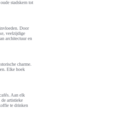
 oude stadskern tot
 invloeden. Door
ke, veelzijdige
an architectuur en
istorische charme.
ren. Elke hoek
cafés. Aan elk
de artistieke
offie te drinken