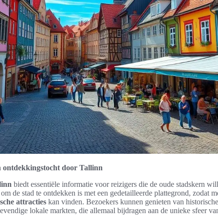
n ontdekkingstocht door Tallinn
linn
biedt essentiële informatie voor reizigers die de oude stadskern wi
om de stad te ontdekken is met een gedetailleerde plattegrond, zodat 
ische attracties
kan vinden. Bezoekers kunnen genieten van historisc
evendige lokale markten, die allemaal bijdragen aan de unieke sfeer van