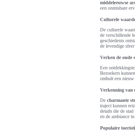
middeleeuwse ar
een onmisbare erv
Culturele waarde
De culturele waard
de verschillende h
geschiedenis onts
de levendige sfeer 
Verken de oude s
Een ontdekkingstoc
Bezoekers kunnen z
onthult een nieuw 
Verkenning van 
De
charmante str
traject kunnen rei
details die de sta
en de ambiance in
Populaire toeristi