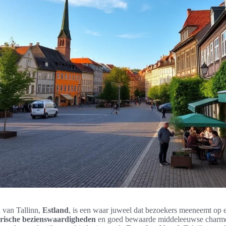
 van Tallinn,
Estland
, is een waar juweel dat bezoekers meeneemt op e
orische bezienswaardigheden
en goed bewaarde middeleeuwse charme