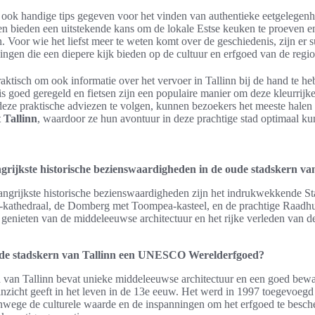
 ook handige tips gegeven voor het vinden van authentieke eetgelegenh
en bieden een uitstekende kans om de lokale Estse keuken te proeven en
n. Voor wie het liefst meer te weten komt over de geschiedenis, zijn er 
ingen die een diepere kijk bieden op de cultuur en erfgoed van de regio
raktisch om ook informatie over het vervoer in Tallinn bij de hand te h
s goed geregeld en fietsen zijn een populaire manier om deze kleurrijke
eze praktische adviezen te volgen, kunnen bezoekers het meeste halen 
 Tallinn
, waardoor ze hun avontuur in deze prachtige stad optimaal k
ngrijkste historische bezienswaardigheden in de oude stadskern va
angrijkste historische bezienswaardigheden zijn het indrukwekkende St
kathedraal, de Domberg met Toompea-kasteel, en de prachtige Raadhu
genieten van de middeleeuwse architectuur en het rijke verleden van d
de stadskern van Tallinn een UNESCO Werelderfgoed?
 van Tallinn bevat unieke middeleeuwse architectuur en een goed bew
 inzicht geeft in het leven in de 13e eeuw. Het werd in 1997 toegevoegd
ege de culturele waarde en de inspanningen om het erfgoed te besch