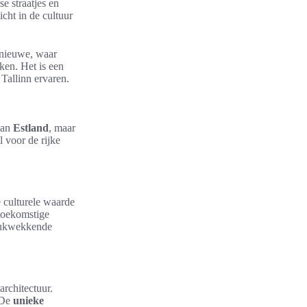
se straatjes en
cht in de cultuur
 nieuwe, waar
uken. Het is een
Tallinn ervaren.
van
Estland
, maar
 voor de rijke
e culturele waarde
 toekomstige
drukwekkende
rchitectuur.
 De
unieke