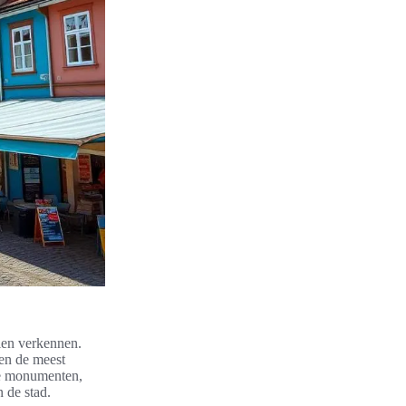
llen verkennen.
men de meest
he monumenten,
 de stad.