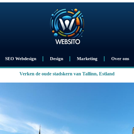
SEO Webdesign
Design
Marketing
Over ons
Verken de oude stadskern van Tallinn, Estland