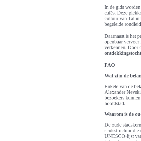
In de gids worden
cafés. Deze plekk
cultuur van Tallin
begeleide rondleid
Daarnaast is het p
openbaar vervoer i
verkennen. Door d
ontdekkingstocht
FAQ
Wat zijn de bela
Enkele van de bel
Alexander Nevski-
bezoekers kunnen 
hoofdstad.
Waarom is de ou
De oude stadskern
stadsstructuur die
UNESCO-lijst vanw