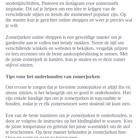
modetijdschriften, Pinterest en Instagram voor zomeroutfit
inspiratie. Dit zal je helpen om een idee te krijgen van de
verschillende stijlen en trends die momenteel populair zijn. Op
die manier kun je gerichter online shoppen en weet je precies wat
je wilt.
Zomerjurken online shoppen is een geweldige manier om je
garderobe aan te vullen met trendy stukken. Neem de tijd om
verschillende winkels en websites te bekijken, vergelijk prijzen
en lees recensies om de beste aankoopbeslissing te nemen. Met
de juiste zomerjurk in handen, kun je stralen en er deze zomer
stijlvol uitzien.
Tips voor het onderhouden van zomerjurken
Om ervoor te zorgen dat je favoriete zomerjurken er altijd fris en
nieuw uitzien, is het belangrijk om ze goed te onderhouden. Hier
zijn enkele handige tips om je zomerjurken in topconditie te
houden, zodat je er elk zomerseizoen weer stralend uit kunt zien.
Een van de beste manieren om je zomerjurken te onderhouden, is
door ze volgens de instructies op het kledinglabel te wassen. Kies
de juiste temperatuur en gebruik het juiste wasmiddel om de stof
te beschermen. Op deze manier behouden je zomerjurken hun
kleur en vorm en gaan ze langer mee.