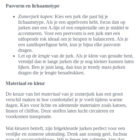
Pasvorm en lichaamstype
Zomerjurk kopen
: Kies een jurk die past bij je
lichaamstype. Als je een appelvorm hebt, focus dan op
jurken met een A-lijn of een empiretaille om je middel te
accentueren. Voor een peervorm is een jurk met een
uitlopende rok ideaal om je heupen te balanceren. Als je
een zandloperfiguur hebt, kun je bijna elke pasvorm
dragen.
Let op de
lengte
van de jurk. Als je klein van gestalte bent,
vermijd dan te lange jurken die je nog kleiner kunnen laten
lijken. Ben je juist lang, dan kun je trendy maxi-jurken
dragen die je lengte benadrukken.
Materiaal en kleur
De keuze van het
materiaal
van je zomerjurk kan een groot
verschil maken in hoe comfortabel je je voelt tijdens warme
dagen. Kies voor lichte en ademende materialen zoals katoen,
linnen of chiffon. Deze stoffen laten lucht circuleren en
voorkomen transpiratie.
Wat
kleuren
betreft, zijn felgekleurde jurken perfect voor een
vrolijke en zomerse uitstraling. Denk aan zonnig geel, fuchsia
roze of aquamarijnblauw. Wil je liever iets subtieler, kies dan