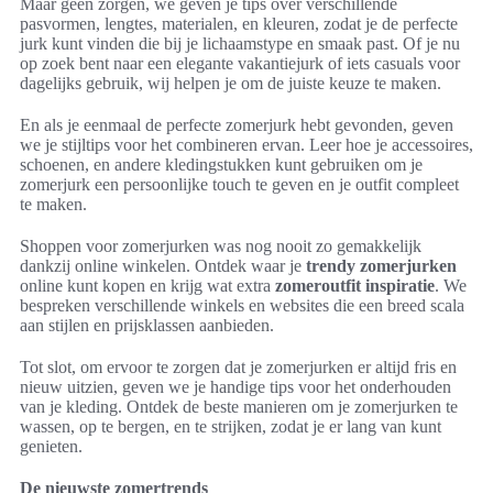
Maar geen zorgen, we geven je tips over verschillende
pasvormen, lengtes, materialen, en kleuren, zodat je de perfecte
jurk kunt vinden die bij je lichaamstype en smaak past. Of je nu
op zoek bent naar een elegante vakantiejurk of iets casuals voor
dagelijks gebruik, wij helpen je om de juiste keuze te maken.
En als je eenmaal de perfecte zomerjurk hebt gevonden, geven
we je stijltips voor het combineren ervan. Leer hoe je accessoires,
schoenen, en andere kledingstukken kunt gebruiken om je
zomerjurk een persoonlijke touch te geven en je outfit compleet
te maken.
Shoppen voor zomerjurken was nog nooit zo gemakkelijk
dankzij online winkelen. Ontdek waar je
trendy zomerjurken
online kunt kopen en krijg wat extra
zomeroutfit inspiratie
. We
bespreken verschillende winkels en websites die een breed scala
aan stijlen en prijsklassen aanbieden.
Tot slot, om ervoor te zorgen dat je zomerjurken er altijd fris en
nieuw uitzien, geven we je handige tips voor het onderhouden
van je kleding. Ontdek de beste manieren om je zomerjurken te
wassen, op te bergen, en te strijken, zodat je er lang van kunt
genieten.
De nieuwste zomertrends