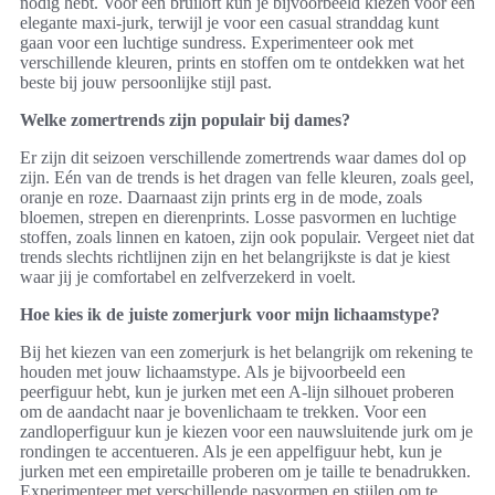
nodig hebt. Voor een bruiloft kun je bijvoorbeeld kiezen voor een
elegante maxi-jurk, terwijl je voor een casual stranddag kunt
gaan voor een luchtige sundress. Experimenteer ook met
verschillende kleuren, prints en stoffen om te ontdekken wat het
beste bij jouw persoonlijke stijl past.
Welke zomertrends zijn populair bij dames?
Er zijn dit seizoen verschillende zomertrends waar dames dol op
zijn. Eén van de trends is het dragen van felle kleuren, zoals geel,
oranje en roze. Daarnaast zijn prints erg in de mode, zoals
bloemen, strepen en dierenprints. Losse pasvormen en luchtige
stoffen, zoals linnen en katoen, zijn ook populair. Vergeet niet dat
trends slechts richtlijnen zijn en het belangrijkste is dat je kiest
waar jij je comfortabel en zelfverzekerd in voelt.
Hoe kies ik de juiste zomerjurk voor mijn lichaamstype?
Bij het kiezen van een zomerjurk is het belangrijk om rekening te
houden met jouw lichaamstype. Als je bijvoorbeeld een
peerfiguur hebt, kun je jurken met een A-lijn silhouet proberen
om de aandacht naar je bovenlichaam te trekken. Voor een
zandloperfiguur kun je kiezen voor een nauwsluitende jurk om je
rondingen te accentueren. Als je een appelfiguur hebt, kun je
jurken met een empiretaille proberen om je taille te benadrukken.
Experimenteer met verschillende pasvormen en stijlen om te