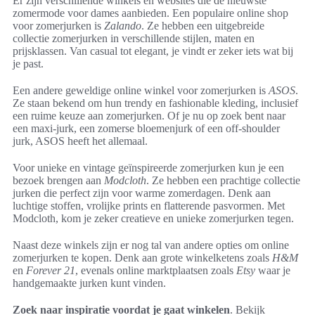
Er zijn verschillende winkels en websites die de nieuwste
zomermode voor dames aanbieden. Een populaire online shop
voor zomerjurken is
Zalando
. Ze hebben een uitgebreide
collectie zomerjurken in verschillende stijlen, maten en
prijsklassen. Van casual tot elegant, je vindt er zeker iets wat bij
je past.
Een andere geweldige online winkel voor zomerjurken is
ASOS
.
Ze staan bekend om hun trendy en fashionable kleding, inclusief
een ruime keuze aan zomerjurken. Of je nu op zoek bent naar
een maxi-jurk, een zomerse bloemenjurk of een off-shoulder
jurk, ASOS heeft het allemaal.
Voor unieke en vintage geïnspireerde zomerjurken kun je een
bezoek brengen aan
Modcloth
. Ze hebben een prachtige collectie
jurken die perfect zijn voor warme zomerdagen. Denk aan
luchtige stoffen, vrolijke prints en flatterende pasvormen. Met
Modcloth, kom je zeker creatieve en unieke zomerjurken tegen.
Naast deze winkels zijn er nog tal van andere opties om online
zomerjurken te kopen. Denk aan grote winkelketens zoals
H&M
en
Forever 21
, evenals online marktplaatsen zoals
Etsy
waar je
handgemaakte jurken kunt vinden.
Zoek naar inspiratie voordat je gaat winkelen
. Bekijk