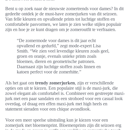
Bent u op zoek naar de nieuwste zomertrends voor dames? In dit
gedeelte ontdek je de must-have zomerjurken van dit seizoen.
Van felle kleuren en opvallende prints tot luchtige stoffen en
comfortabele pasvormen, we laten je zien welke stijlen populair
zijn en hoe je ze kunt dragen om je zomeroutfit te verfraaien.
“De zomermode voor dames is dit jaar echt
opvallend en gedurfd,” zegt mode-expert Lisa
Smith. “We zien veel levendige kleuren zoals geel,
groen en oranje, evenals unieke prints zoals
bloemen, dieren en geometrische patronen.
Daarnaast zijn luchtige stoffen zoals linnen en
katoen perfect voor de zomerhitte.”
Als het gaat om
trendy zomerjurken
, zijn er verschillende
opties om uit te kiezen. Een populaire stijl is de maxi-jurk, die
zowel elegant als comfortabel is. Combineer een gestreepte maxi-
jurk met een paar sandalen en een strohoed voor een casual look
overdag, of draag een effen maxi-jurk met high heels en
statement sieraden voor een chique avondlook.
Voor een meer speelse uitstraling kun je kiezen voor een
zomerjurk met bloemenprint. Bloemenprints zijn dit seizoen erg