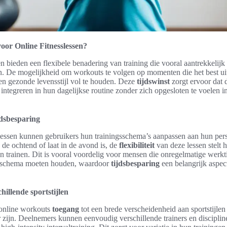
or Online Fitnesslessen?
en bieden een flexibele benadering van training die vooral aantrekkelij
n. De mogelijkheid om workouts te volgen op momenten die het best u
n gezonde levensstijl vol te houden. Deze
tijdswinst
zorgt ervoor dat
integreren in hun dagelijkse routine zonder zich opgesloten te voelen i
ijdsbesparing
lessen kunnen gebruikers hun trainingsschema’s aanpassen aan hun perso
 de ochtend of laat in de avond is, de
flexibiliteit
van deze lessen stelt h
ven trainen. Dit is vooral voordelig voor mensen die onregelmatige werk
k schema moeten houden, waardoor
tijdsbesparing
een belangrijk aspec
hillende sportstijlen
 online workouts
toegang
tot een brede verscheidenheid aan sportstijlen
 zijn. Deelnemers kunnen eenvoudig verschillende trainers en discipli