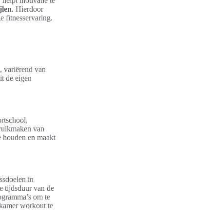
, helpt motivatie te
jlen
. Hierdoor
e fitnesservaring.
, variërend van
it de eigen
ortschool,
ebruikmaken van
te houden en maakt
essdoelen in
e tijdsduur van de
programma’s om te
nkamer workout te