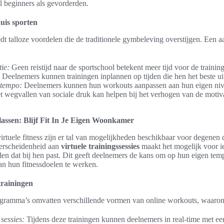
l beginners als gevorderden.
uis sporten
dt talloze voordelen die de traditionele gymbeleving overstijgen. Een aa
tie:
Geen reistijd naar de sportschool betekent meer tijd voor de training
Deelnemers kunnen trainingen inplannen op tijden die hen het beste u
 tempo:
Deelnemers kunnen hun workouts aanpassen aan hun eigen niv
 wegvallen van sociale druk kan helpen bij het verhogen van de motiv
klassen: Blijf Fit In Je Eigen Woonkamer
irtuele fitness zijn er tal van mogelijkheden beschikbaar voor degenen 
erscheidenheid aan
virtuele trainingssessies
maakt het mogelijk voor 
en dat bij hen past. Dit geeft deelnemers de kans om op hun eigen temp
an hun fitnessdoelen te werken.
trainingen
rogramma’s omvatten verschillende vormen van online workouts, waaron
sessies:
Tijdens deze trainingen kunnen deelnemers in real-time met een