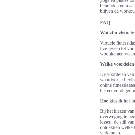
yoga en pilates tot
behouden en maakt
blijven de workout
FAQ
Wat zijn virtuele
Virtuele fitnesskl
live-lessen tot vo
woonkamer, waardoo
Welke voordelen 
De voordelen van e
waardoor je flexi
online fitnessless
het eenvoudiger om
Hoe kies ik het j
Bij het kiezen van
overweging te neme
lessen, de stijl v
ontdekken welke h
verkennen.