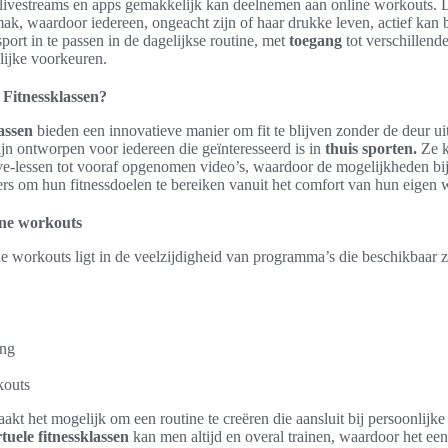
ivestreams en apps gemakkelijk kan deelnemen aan online workouts. D
k, waardoor iedereen, ongeacht zijn of haar drukke leven, actief kan b
port in te passen in de dagelijkse routine, met
toegang
tot verschillend
lijke voorkeuren.
 Fitnessklassen?
lassen
bieden een innovatieve manier om fit te blijven zonder de deur ui
jn ontworpen voor iedereen die geïnteresseerd is in
thuis sporten.
Ze k
ive-lessen tot vooraf opgenomen video’s, waardoor de mogelijkheden bij
ers om hun fitnessdoelen te bereiken vanuit het comfort van hun eigen
ine workouts
e workouts ligt in de veelzijdigheid van programma’s die beschikbaar z
ing
kouts
aakt het mogelijk om een routine te creëren die aansluit bij persoonlijk
rtuele fitnessklassen
kan men altijd en overal trainen, waardoor het een