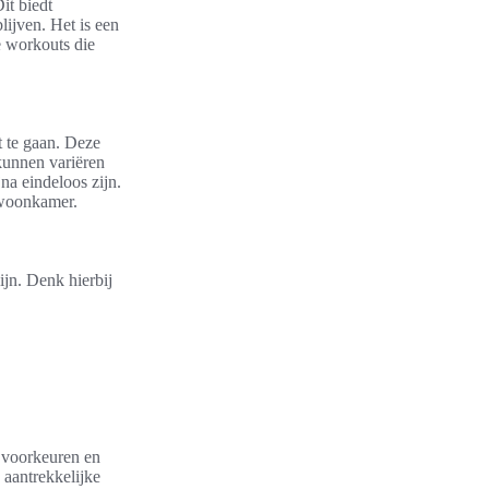
it biedt
lijven. Het is een
e workouts die
t te gaan. Deze
unnen variëren
na eindeloos zijn.
 woonkamer.
ijn. Denk hierbij
e voorkeuren en
 aantrekkelijke