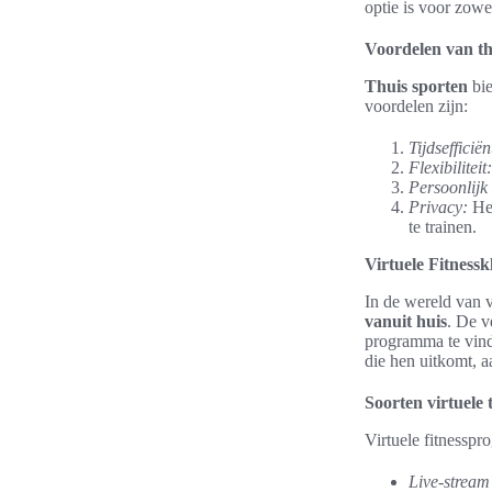
optie is voor zowe
Voordelen van th
Thuis sporten
bie
voordelen zijn:
Tijdsefficiën
Flexibiliteit:
Persoonlijk
Privacy:
Het
te trainen.
Virtuele Fitness
In de wereld van v
vanuit huis
. De v
programma te vind
die hen uitkomt, a
Soorten virtuele 
Virtuele fitnessp
Live-stream 