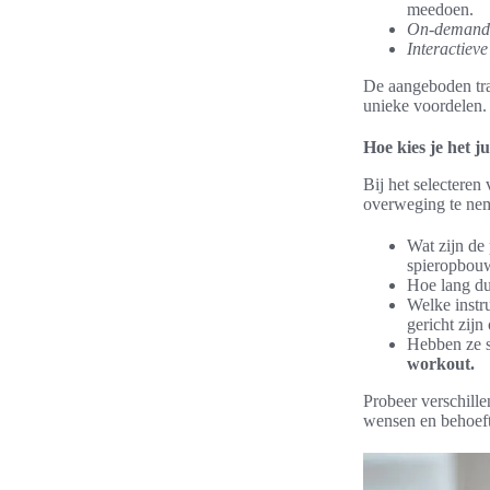
meedoen.
On-demand 
Interactiev
De aangeboden tra
unieke voordelen. 
Hoe kies je het j
Bij het selecteren
overweging te ne
Wat zijn de
spieropbou
Hoe lang du
Welke instru
gericht zijn
Hebben ze s
workout.
Probeer verschil
wensen en behoeft