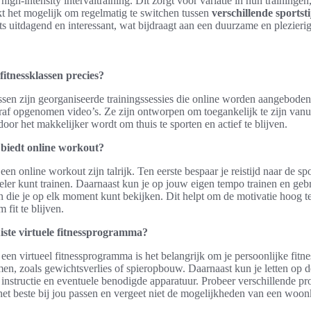
 high-intensity intervaltraining. Dit zorgt voor variatie in hun trainingen
 het mogelijk om regelmatig te switchen tussen
verschillende sportsti
s uitdagend en interessant, wat bijdraagt aan een duurzame en plezierig
 fitnessklassen precies?
assen zijn georganiseerde trainingssessies die online worden aangeboden
oraf opgenomen video’s. Ze zijn ontworpen om toegankelijk te zijn vanu
r het makkelijker wordt om thuis te sporten en actief te blijven.
biedt online workout?
en online workout zijn talrijk. Ten eerste bespaar je reistijd naar de sp
beler kunt trainen. Daarnaast kun je op jouw eigen tempo trainen en g
en die je op elk moment kunt bekijken. Dit helpt om de motivatie hoog 
 fit te blijven.
uiste virtuele fitnessprogramma?
 een virtueel fitnessprogramma is het belangrijk om je persoonlijke fitn
n, zoals gewichtsverlies of spieropbouw. Daarnaast kun je letten op d
an instructie en eventuele benodigde apparatuur. Probeer verschillende 
et beste bij jou passen en vergeet niet de mogelijkheden van een woo