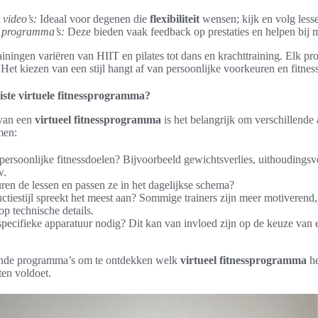
video’s:
Ideaal voor degenen die
flexibiliteit
wensen; kijk en volg less
e programma’s:
Deze bieden vaak feedback op prestaties en helpen bij m
iningen variëren van HIIT en pilates tot dans en krachttraining. Elk p
Het kiezen van een stijl hangt af van persoonlijke voorkeuren en fitnes
uiste virtuele fitnessprogramma?
 van een
virtueel fitnessprogramma
is het belangrijk om verschillende 
men:
 persoonlijke fitnessdoelen? Bijvoorbeeld gewichtsverlies, uithoudings
w.
ren de lessen en passen ze in het dagelijkse schema?
ctiestijl spreekt het meest aan? Sommige trainers zijn meer motiverend,
 op technische details.
pecifieke apparatuur nodig? Dit kan van invloed zijn op de keuze van
lende programma’s om te ontdekken welk
virtueel fitnessprogramma
he
en voldoet.