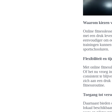
Waarom kiezen vo
Online fitnessless
met een druk leve
eenvoudiger om ee
trainingen kunnen 
sportschooluren.
Flexibiliteit en t
Met online fitness
Of het nu vroeg in
consistent te blij
zich aan een dru
fitnessroutine.
Toegang tot versc
Daarnaast bieden
lokaal beschikbaar