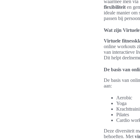
waarmee men via l
flexibiliteit
en gema
ideale manier om s
passen bij persoon
Wat zijn Virtuele
Virtuele fitnessk
online workouts zi
van interactieve l
Dit helpt deelnem
De basis van onl
De basis van onlin
aan:
Aerobic
Yoga
Krachttrain
Pilates
Cardio wor
Deze diversiteit m
behoeften. Met
vi