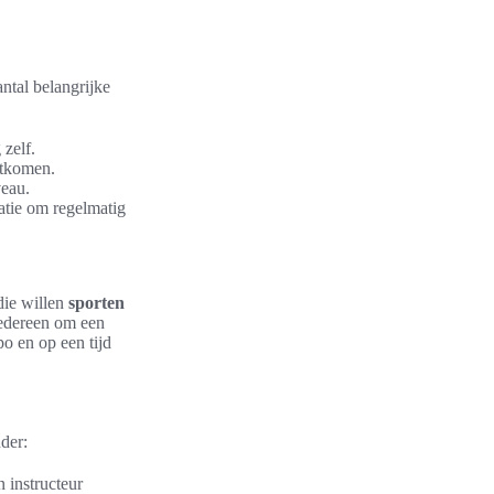
ntal belangrijke
 zelf.
itkomen.
eau.
atie om regelmatig
die willen
sporten
iedereen om een
o en op een tijd
der:
 instructeur