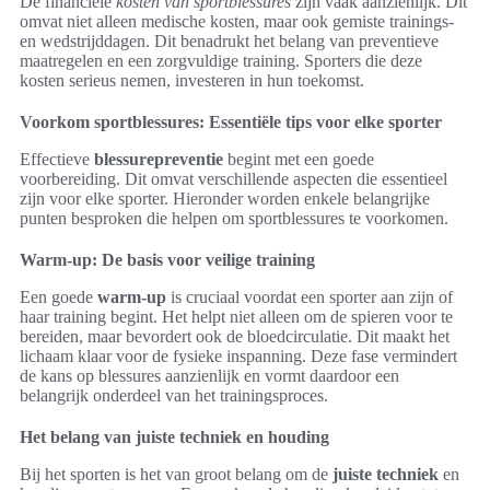
De financiële
kosten van sportblessures
zijn vaak aanzienlijk. Dit
omvat niet alleen medische kosten, maar ook gemiste trainings-
en wedstrijddagen. Dit benadrukt het belang van preventieve
maatregelen en een zorgvuldige training. Sporters die deze
kosten serieus nemen, investeren in hun toekomst.
Voorkom sportblessures: Essentiële tips voor elke sporter
Effectieve
blessurepreventie
begint met een goede
voorbereiding. Dit omvat verschillende aspecten die essentieel
zijn voor elke sporter. Hieronder worden enkele belangrijke
punten besproken die helpen om sportblessures te voorkomen.
Warm-up: De basis voor veilige training
Een goede
warm-up
is cruciaal voordat een sporter aan zijn of
haar training begint. Het helpt niet alleen om de spieren voor te
bereiden, maar bevordert ook de bloedcirculatie. Dit maakt het
lichaam klaar voor de fysieke inspanning. Deze fase vermindert
de kans op blessures aanzienlijk en vormt daardoor een
belangrijk onderdeel van het trainingsproces.
Het belang van juiste techniek en houding
Bij het sporten is het van groot belang om de
juiste techniek
en