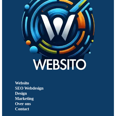
Websito
SEO Webdesign
Design
Marketing
Over ons
Contact