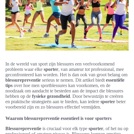
In de wereld van sport zijn blessures een veelvoorkomend
probleem waar elke
sporter
, van amateur tot professional, mee
geconfronteerd kan worden. Het is dan ook van groot belang om
blessurepreventie
serieus te nemen. Dit artikel biedt
essentiële
tips
over hoe men sportblessures kan voorkomen, en de
noodzaak om aandacht te besteden aan de impact die blessures
hebben op de
fysieke gezondheid
. Door bewustzijn te creëren
en praktische strategieën aan te bieden, kan iedere
sporter
beter
voorbereid zijn en zo blessures effectief vermijden.
Waarom blessurepreventie essentieel is voor sporters
Blessurepreventie
is cruciaal voor elk type
sporter
, of het nu op
professioneel of amateur niveau is. Blessures kunnen ernstige