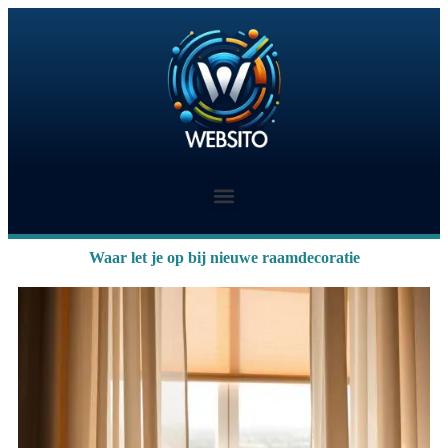
Waar let je op bij nieuwe raamdecoratie